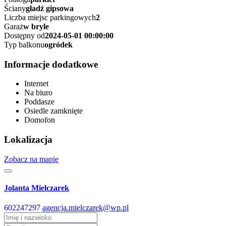
Ściany
gładź gipsowa
Liczba miejsc parkingowych
2
Garaż
w bryle
Dostępny od
2024-05-01 00:00:00
Typ balkonu
ogródek
Informacje dodatkowe
Internet
Na biuro
Poddasze
Osiedle zamknięte
Domofon
Lokalizacja
Zobacz na mapie
Jolanta Mielczarek
602247297
agencja.mielczarek@wp.pl