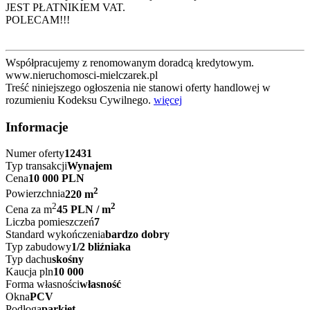
JEST PŁATNIKIEM VAT.
POLECAM!!!
Współpracujemy z renomowanym doradcą kredytowym.
www.nieruchomosci-mielczarek.pl
Treść niniejszego ogłoszenia nie stanowi oferty handlowej w
rozumieniu Kodeksu Cywilnego.
więcej
Informacje
Numer oferty
12431
Typ transakcji
Wynajem
Cena
10 000 PLN
2
Powierzchnia
220 m
2
2
Cena za m
45 PLN / m
Liczba pomieszczeń
7
Standard wykończenia
bardzo dobry
Typ zabudowy
1/2 bliźniaka
Typ dachu
skośny
Kaucja pln
10 000
Forma własności
własność
Okna
PCV
Podłoga
parkiet