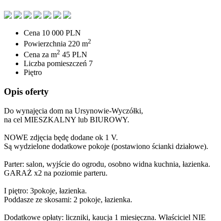
Cena
10 000 PLN
2
Powierzchnia
220 m
2
Cena za m
45 PLN
Liczba pomieszczeń
7
Piętro
Opis oferty
Do wynajęcia dom na Ursynowie-Wyczółki,
na cel MIESZKALNY lub BIUROWY.
NOWE zdjęcia będę dodane ok 1 V.
Są wydzielone dodatkowe pokoje (postawiono ścianki działowe).
Parter: salon, wyjście do ogrodu, osobno widna kuchnia, łazienka.
GARAŻ x2 na poziomie parteru.
I piętro: 3pokoje, łazienka.
Poddasze ze skosami: 2 pokoje, łazienka.
Dodatkowe opłaty: liczniki, kaucja 1 miesięczna. Właściciel NIE