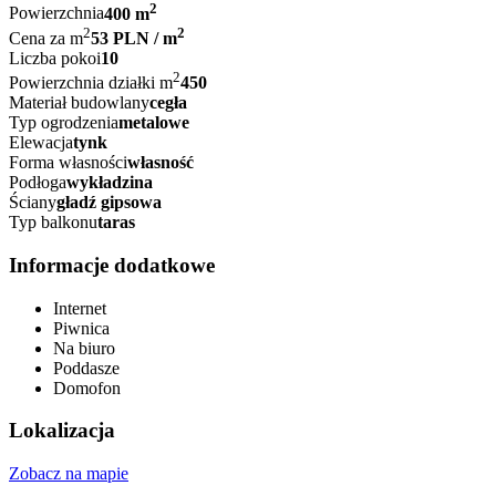
2
Powierzchnia
400 m
2
2
Cena za m
53 PLN / m
Liczba pokoi
10
2
Powierzchnia działki m
450
Materiał budowlany
cegła
Typ ogrodzenia
metalowe
Elewacja
tynk
Forma własności
własność
Podłoga
wykładzina
Ściany
gładź gipsowa
Typ balkonu
taras
Informacje dodatkowe
Internet
Piwnica
Na biuro
Poddasze
Domofon
Lokalizacja
Zobacz na mapie