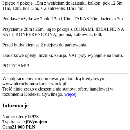
I piętro 4 pokoje: 15m z wejściem do łazienki, balkon, pok 12.5m,
11m, 10m, hol 13m, + 2 antresole: 11m i 4m.
Poddasze użytkowe 2pok: 13m i 10m, TARAS 30m, łazienka 7m.
Przyziemie 28m i 26m - są to pokoje z OKNAMI, IDEALNE NA
SALĘ KONFERENCYJNĄ, pralnia, kotłownia, holl.
Przed budynkiem są 2 miejsca do parkowania.
Dodatkowe opłaty: liczniki, kaucja, VAT przy wynajmie na biuro.
POLECAM!!!
Współpracujemy z renomowanym doradcą kredytowym.
www.nieruchomosci-mielczarek.pl
Treść niniejszego ogłoszenia nie stanowi oferty handlowej w
rozumieniu Kodeksu Cywilnego.
więcej
Informacje
Numer oferty
12978
Typ transakcji
Wynajem
Cena
21 000 PLN