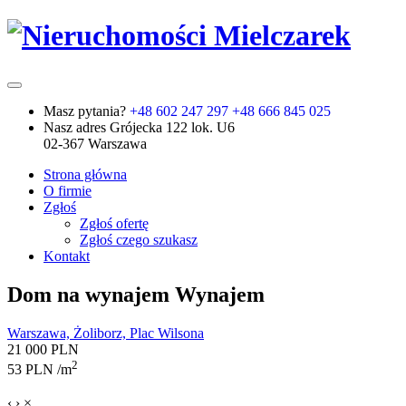
Masz pytania?
+48 602 247 297
+48 666 845 025
Nasz adres
Grójecka 122 lok. U6
02-367 Warszawa
Strona główna
O firmie
Zgłoś
Zgłoś ofertę
Zgłoś czego szukasz
Kontakt
Dom na wynajem
Wynajem
Warszawa, Żoliborz, Plac Wilsona
21 000 PLN
2
53 PLN /m
‹
›
×