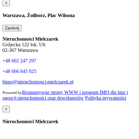
×
Warszawa, Żoliborz, Plac Wilsona
Zamknij
Nieruchomości Mielczarek
Grójecka 122 lok. U6
02-367 Warszawa
+48 602 247 297
+48 666 845 025
biuro@nieruchomosci-mielczarek.pl
Responsywne strony WWW i program IMO dla biur i
Powered by
agencji nieruchomości oraz deweloperów
Polityka prywatności
×
Nieruchomości Mielczarek