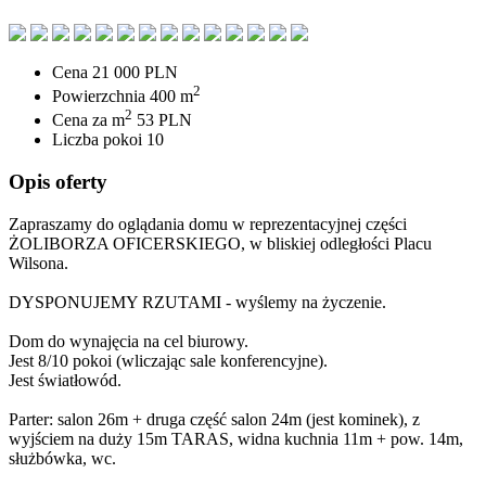
Cena
21 000 PLN
2
Powierzchnia
400 m
2
Cena za m
53 PLN
Liczba pokoi
10
Opis oferty
Zapraszamy do oglądania domu w reprezentacyjnej części
ŻOLIBORZA OFICERSKIEGO, w bliskiej odległości Placu
Wilsona.
DYSPONUJEMY RZUTAMI - wyślemy na życzenie.
Dom do wynajęcia na cel biurowy.
Jest 8/10 pokoi (wliczając sale konferencyjne).
Jest światłowód.
Parter: salon 26m + druga część salon 24m (jest kominek), z
wyjściem na duży 15m TARAS, widna kuchnia 11m + pow. 14m,
służbówka, wc.